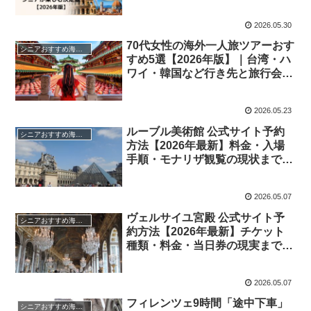
しむ決定版【2026年版】
2026.05.30
70代女性の海外一人旅ツアーおす
シニアおすすめ海外旅行先
すめ5選【2026年版】｜台湾・ハ
ワイ・韓国など行き先と旅行会社
まとめ
2026.05.23
ルーブル美術館 公式サイト予約
シニアおすすめ海外旅行先
方法【2026年最新】料金・入場
手順・モナリザ観覧の現状まで徹
底解説
2026.05.07
ヴェルサイユ宮殿 公式サイト予
シニアおすすめ海外旅行先
約方法【2026年最新】チケット
種類・料金・当日券の現実まで徹
底解説
2026.05.07
フィレンツェ9時間「途中下車」
シニアおすすめ海外旅行先