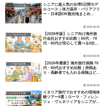
シニアに超人気の台湾5日間モデ
シニアおすすめ海外旅行先
ルコース｜体力温存・バリアフリ
ー・日本語OK観光地まとめ
【2026年版】
2026.06.05
【2026年版】シニア向け海外旅
シニアおすすめ海外旅行先
行会社おすすめ比較｜60代・70
代・80代が安心して選べる5社を
徹底解説
2026.06.05
【2026年最新】海外旅行保険 70
シニア海外旅行準備ガイド
代・80代おすすめ比較｜持病あ
り・高齢者でも入れる保険はど
れ？安い選び方も解説
2026.06.03
イタリア旅行でおすすめの現地体
シニアおすすめ海外旅行先
験ツアー9選｜ローマ・フィレン
ツェ・ヴェネツィアをシニアが楽