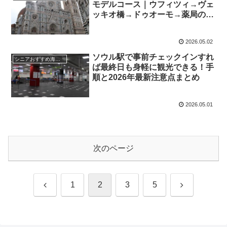
モデルコース｜ウフィツィ→ヴェ
ッキオ橋→ドゥオーモ→薬局の体
験談＋2026年最新情報
2026.05.02
ソウル駅で事前チェックインすれ
シニアおすすめ海外旅行先
ば最終日も身軽に観光できる！手
順と2026年最新注意点まとめ
2026.05.01
次のページ
前
次
1
2
3
5
へ
へ