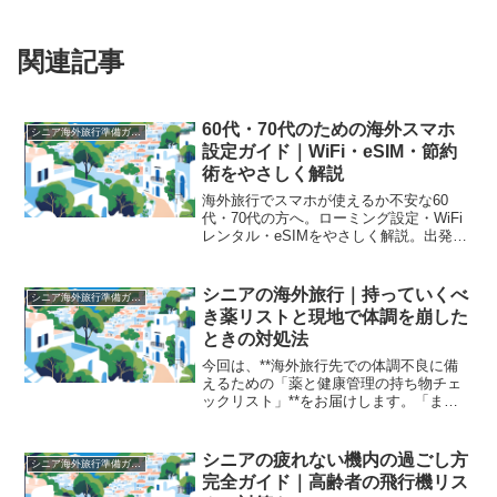
関連記事
60代・70代のための海外スマホ
シニア海外旅行準備ガイド
設定ガイド｜WiFi・eSIM・節約
術をやさしく解説
海外旅行でスマホが使えるか不安な60
代・70代の方へ。ローミング設定・WiFi
レンタル・eSIMをやさしく解説。出発前
のチェックリスト付きで初めてでも安心
です。
シニアの海外旅行｜持っていくべ
シニア海外旅行準備ガイド
き薬リストと現地で体調を崩した
ときの対処法
今回は、**海外旅行先での体調不良に備
えるための「薬と健康管理の持ち物チェ
ックリスト」**をお届けします。「まさ
か海外で風邪をひくなんて…」「胃腸薬
を忘れて大変だった！」そんな声、よく
聞きます。旅行中も元気に楽しむため
シニアの疲れない機内の過ごし方
シニア海外旅行準備ガイド
に、ぜひチェックリスト...
完全ガイド｜高齢者の飛行機リス