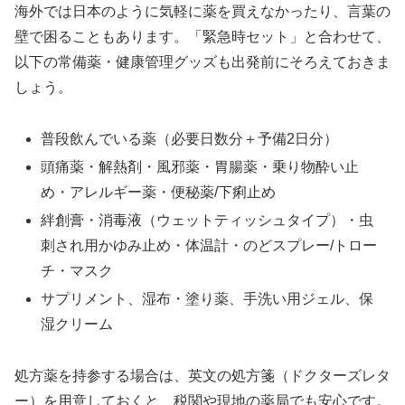
海外では日本のように気軽に薬を買えなかったり、言葉の
壁で困ることもあります。「緊急時セット」と合わせて、
以下の常備薬・健康管理グッズも出発前にそろえておきま
しょう。
普段飲んでいる薬（必要日数分＋予備2日分）
頭痛薬・解熱剤・風邪薬・胃腸薬・乗り物酔い止
め・アレルギー薬・便秘薬/下痢止め
絆創膏・消毒液（ウェットティッシュタイプ）・虫
刺され用かゆみ止め・体温計・のどスプレー/トロー
チ・マスク
サプリメント、湿布・塗り薬、手洗い用ジェル、保
湿クリーム
処方薬を持参する場合は、英文の処方箋（ドクターズレタ
ー）を用意しておくと、税関や現地の薬局でも安心です。