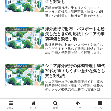
クと対策も
高齢者が飛行機に乗るリスク（エコノミ
ークラス症候群・気圧変化・持病への影
響）への対策を、旅行者目線でわかりや
すく解説。服装・水分補給・座席選び・
機内ストレッチなど、シニア旅行者が到
着後も元気でいられる機内の過ごし方も
海外旅行で財布・パスポートを紛
シニア海外旅行準備ガイド
あわせてまとめました。
失したときの対応法｜シニアの事
前準備と緊急手順
海外旅行中に財布やパスポートを無くし
たらどうする？焦らず適切に対処するた
めの手順と予防策を詳しく解説します。
シニア海外旅行の体調管理｜60代
シニア海外旅行準備ガイド
70代が直面しやすい意外な落とし
穴と対処法
シニア海外旅行の体調管理ガイド。薬の
時差管理や転倒・高地での不調、保険の
使い方など60代70代に役立つ実践的対処
法を解説。
海外旅行前に必ずやるスマホ準備
シニア海外旅行準備ガイド
7選｜翻訳アプリ・地図オフライ
メニュー
ホーム
検索
トップ
サイドバー