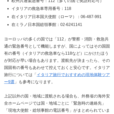
欧州共通緊急番号：112（多くの国で英語対応可）
イタリアの救急車専用番号：118
在イタリア日本国大使館（ローマ）：06-487-991
在ミラノ日本国総領事館：02-6241141
ヨーロッパの多くの国では「112」が警察・消防・救急共
通の緊急番号として機能しますが、国によってはその国固
有の番号（イタリアの救急車なら118など）にかけたほう
が対応が早い場合もあります。渡航先が決まったら、その
国固有の番号もあわせて控えておくと安心です。イタリア
旅行については「
イタリア旅行でおすすめの現地体験ツア
ー9選
」も参考になります。
上記以外の国・地域に渡航される場合も、外務省の海外安
全ホームページでは国・地域ごとに「緊急時の連絡先」
「現地大使館・総領事館の電話番号」がまとめられていま