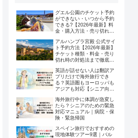
グエル公園のチケット予約
ができない・いつから予約
できる?【2026年最新】料
金・購入方法・売り切れ時
の対処法まで徹底解説
アルハンブラ宮殿 公式サイ
ト予約方法【2026年最新】
チケット種類・料金・売り
切れ時の対処法まで徹底解
説
英語が話せない人は翻訳ア
プリだけで海外旅行でき
る？英語圏もヨーロッパも
アジアも対応【シニア向け
2026年版】
海外旅行中に体調が急変し
たら？シニアのための緊急
対応マニュアル｜病院・保
険・緊急帰国
スペイン旅行でおすすめの
現地体験ツアー9選｜バル