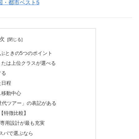
国・都市ベスト5
次
選ぶときの5つのポイント
または上位クラスが選べる
する
た日程
ス移動中心
同世代ツアー」の表記がある
【特徴比較】
専用設計が最も充実
コスパで選ぶなら